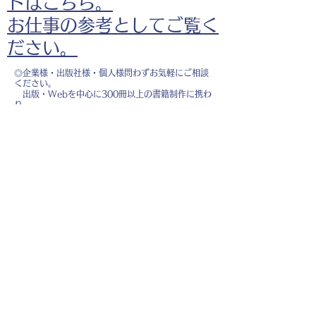
ドはこちら。
お仕事の参考としてご覧く
ださい。
◎企業様・出版社様・個人様問わずお気軽にご相談
ください。
出版・Webを中心に300冊以上の書籍制作に携わ
り、
1500点以上のイラスト制作実績があります。
・書籍 ・Web ・パンフレット ・広告 ・医
療 ・教育
などに、対応しています。
※インボイス制度（適格請求書発行事業者）に登録
しています。
お名前
*
メールアドレス
*