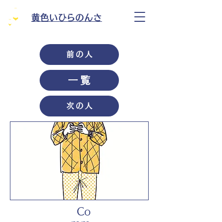
黄色いひらのんさ
前の人
一覧
次の人
Co