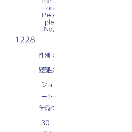
mm
on
Peo
ple
No,
1228
性別：
髪型：
男性
ショ
ート
年代：
ヘア
30