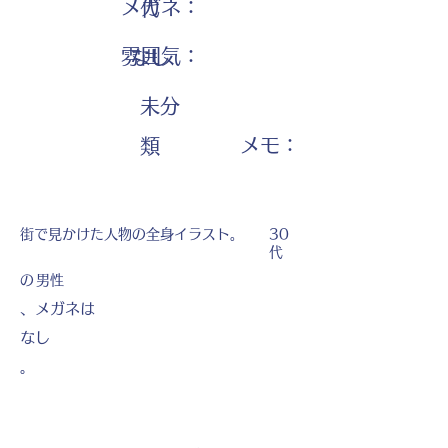
メガネ：
代
雰囲気：
なし
未分
​メモ：
類
街で見かけた人物の全身イラスト。
30
代
の
男性
、メガネは
なし
。