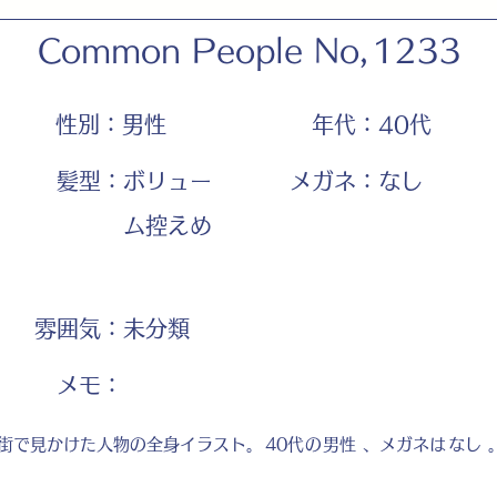
Common People No,
1233
性別：
男性
年代：
40代
髪型：
ボリュー
メガネ：
なし
ム控えめ
雰囲気：
未分類
​メモ：
街で見かけた人物の全身イラスト。
40代
の
男性
、メガネは
なし