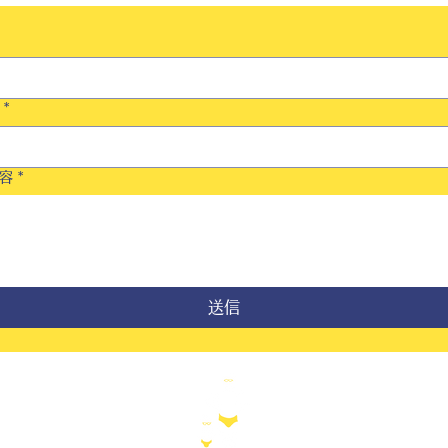
*
容
*
送信