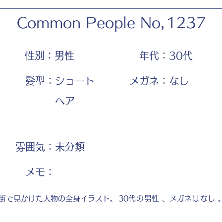
Common People No,
1237
性別：
男性
年代：
30代
髪型：
ショート
メガネ：
なし
ヘア
雰囲気：
未分類
​メモ：
街で見かけた人物の全身イラスト。
30代
の
男性
、メガネは
なし