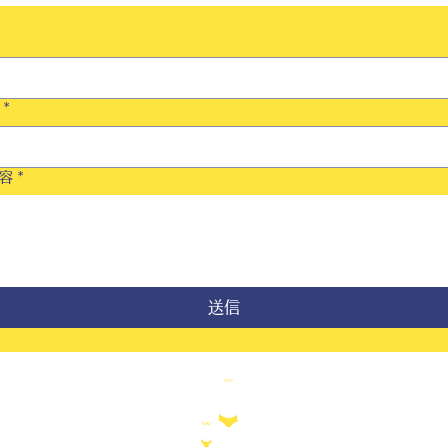
*
容
*
送信