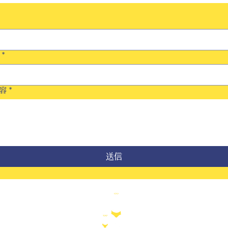
*
容
*
送信