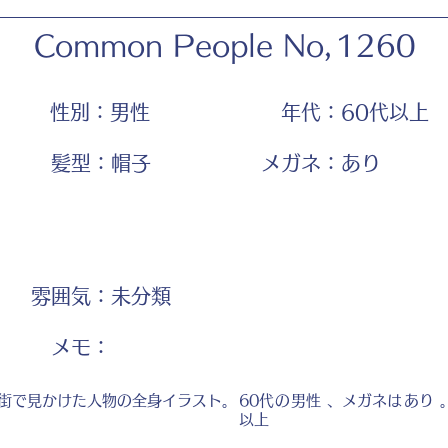
Common People No,
1260
性別：
男性
年代：
60代以上
髪型：
帽子
メガネ：
あり
雰囲気：
未分類
​メモ：
街で見かけた人物の全身イラスト。
60代
の
男性
、メガネは
あり
以上