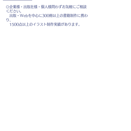
◎企業様・出版社様・個人様問わずお気軽にご相談
ください。
出版・Webを中心に300冊以上の書籍制作に携わ
り、
1500点以上のイラスト制作実績があります。
・書籍 ・Web ・パンフレット ・広告 ・医
療 ・教育
などに、対応しています。
※インボイス制度（適格請求書発行事業者）に登録
しています。
お名前
*
メールアドレス
*
お問い合わせ内容
*