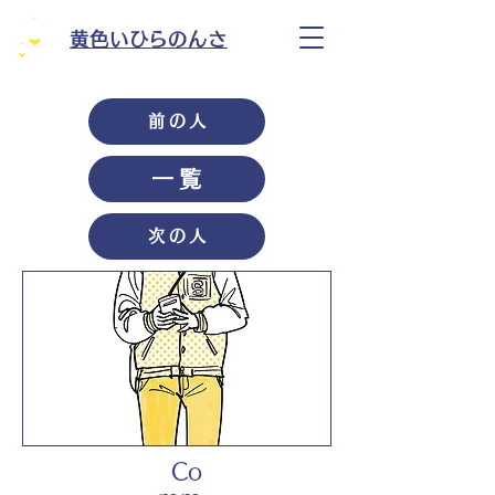
黄色いひらのんさ
前の人
一覧
次の人
Co