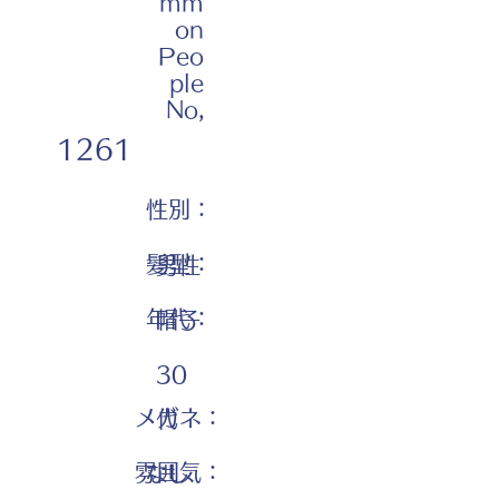
mm
on
Peo
ple
No,
1261
性別：
髪型：
男性
年代：
帽子
30
メガネ：
代
雰囲気：
なし