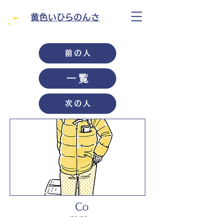
黄色いひらのんさ
前の人
一覧
次の人
Co