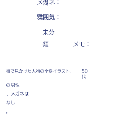
メガネ：
代
雰囲気：
なし
未分
​メモ：
類
街で見かけた人物の全身イラスト。
50
代
の
男性
、メガネは
なし
。