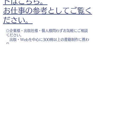
ドはこちら。
お仕事の参考としてご覧く
ださい。
◎企業様・出版社様・個人様問わずお気軽にご相談
ください。
出版・Webを中心に300冊以上の書籍制作に携わ
り、
1500点以上のイラスト制作実績があります。
・書籍 ・Web ・パンフレット ・広告 ・医
療 ・教育
などに、対応しています。
※インボイス制度（適格請求書発行事業者）に登録
しています。
お名前
*
メールアドレス
*