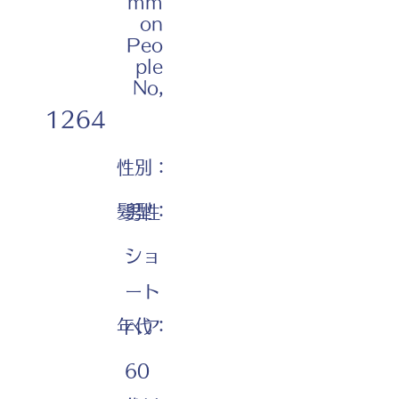
mm
on
Peo
ple
No,
1264
性別：
髪型：
男性
ショ
ート
年代：
ヘア
60