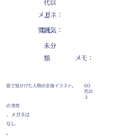
代以
メガネ：
上
雰囲気：
なし
未分
​メモ：
類
街で見かけた人物の全身イラスト。
60
代以
上
の
男性
、メガネは
なし
。