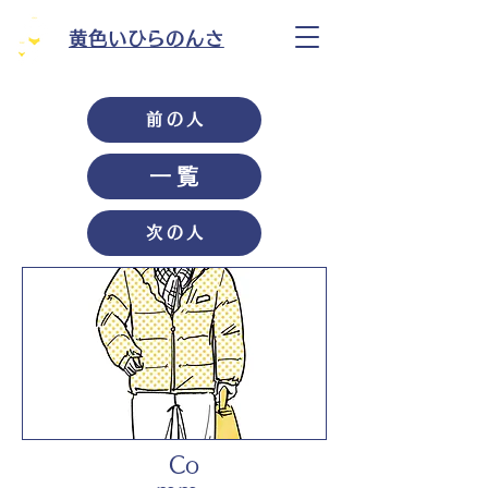
黄色いひらのんさ
前の人
一覧
次の人
Co