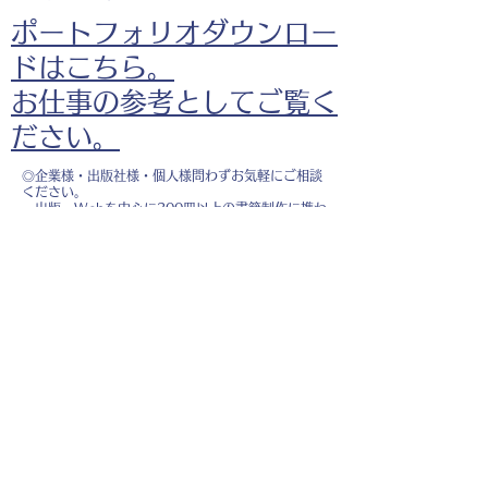
ポートフォリオダウンロー
ドはこちら。
お仕事の参考としてご覧く
ださい。
◎企業様・出版社様・個人様問わずお気軽にご相談
ください。
出版・Webを中心に300冊以上の書籍制作に携わ
り、
1500点以上のイラスト制作実績があります。
・書籍 ・Web ・パンフレット ・広告 ・医
療 ・教育
などに、対応しています。
※インボイス制度（適格請求書発行事業者）に登録
しています。
お名前
*