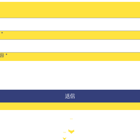
*
容
*
送信