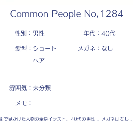
Common People No,
1284
性別：
男性
年代：
40代
髪型：
ショート
メガネ：
なし
ヘア
雰囲気：
未分類
​メモ：
街で見かけた人物の全身イラスト。
40代
の
男性
、メガネは
なし