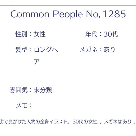
Common People No,
1285
性別：
女性
年代：
30代
髪型：
ロングヘ
メガネ：
あり
ア
雰囲気：
未分類
​メモ：
街で見かけた人物の全身イラスト。
30代
の
女性
、メガネは
あり