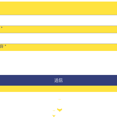
*
容
*
送信