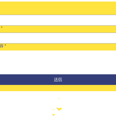
*
容
*
送信