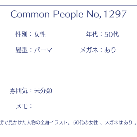
Common People No,
1297
性別：
女性
年代：
50代
髪型：
パーマ
メガネ：
あり
雰囲気：
未分類
​メモ：
街で見かけた人物の全身イラスト。
50代
の
女性
、メガネは
あり