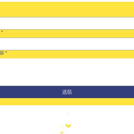
*
容
*
送信