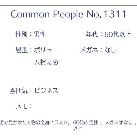
Common People No,
1311
性別：
男性
年代：
60代以上
髪型：
ボリュー
メガネ：
なし
ム控えめ
雰囲気：
ビジネス
​メモ：
街で見かけた人物の全身イラスト。
60代
の
男性
、メガネは
なし
以上