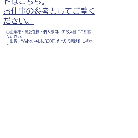
ドはこちら。
お仕事の参考としてご覧く
ださい。
◎企業様・出版社様・個人様問わずお気軽にご相談
ください。
出版・Webを中心に300冊以上の書籍制作に携わ
り、
1500点以上のイラスト制作実績があります。
・書籍 ・Web ・パンフレット ・広告 ・医
療 ・教育
などに、対応しています。
※インボイス制度（適格請求書発行事業者）に登録
しています。
お名前
*
メールアドレス
*