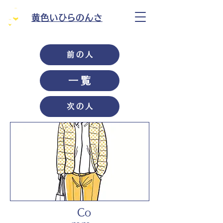
黄色いひらのんさ
前の人
一覧
次の人
Co