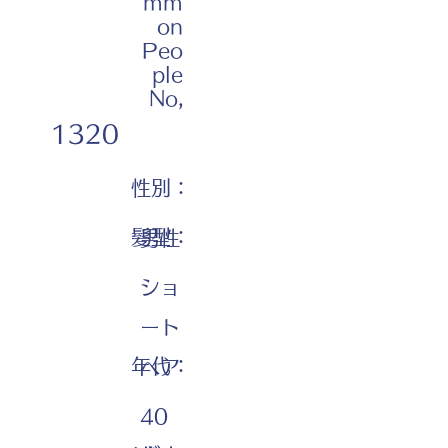
mm
on
Peo
ple
No,
1320
性別：
髪型：
男性
ショ
ート
年代：
ヘア
40