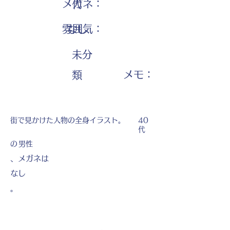
メガネ：
代
雰囲気：
なし
未分
​メモ：
類
街で見かけた人物の全身イラスト。
40
代
の
男性
、メガネは
なし
。