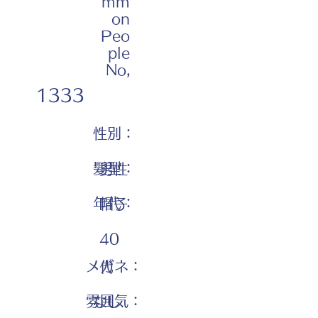
mm
on
Peo
ple
No,
1333
性別：
髪型：
男性
年代：
帽子
40
メガネ：
代
雰囲気：
なし