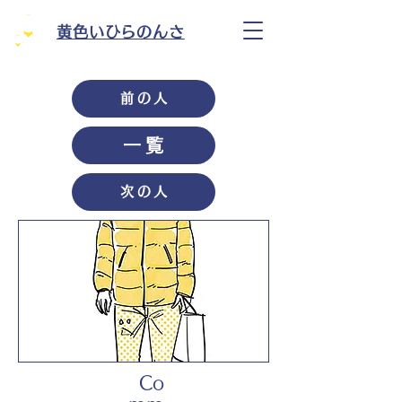
黄色いひらのんさ
前の人
一覧
次の人
Co