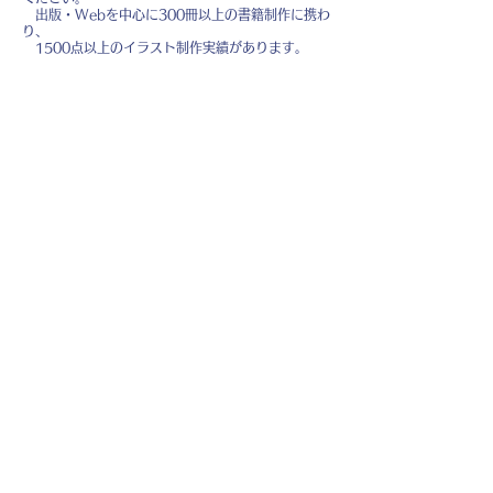
出版・Webを中心に300冊以上の書籍制作に携わ
り、
1500点以上のイラスト制作実績があります。
・書籍 ・Web ・パンフレット ・広告 ・医
療 ・教育
などに、対応しています。
※インボイス制度（適格請求書発行事業者）に登録
しています。
お名前
*
メールアドレス
*
お問い合わせ内容
*