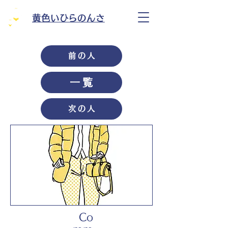
黄色いひらのんさ
前の人
一覧
次の人
Co