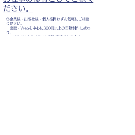
ださい。
◎企業様・出版社様・個人様問わずお気軽にご相談
ください。
出版・Webを中心に300冊以上の書籍制作に携わ
り、
1500点以上のイラスト制作実績があります。
・書籍 ・Web ・パンフレット ・広告 ・医
療 ・教育
などに、対応しています。
※インボイス制度（適格請求書発行事業者）に登録
しています。
お名前
*
メールアドレス
*
お問い合わせ内容
*