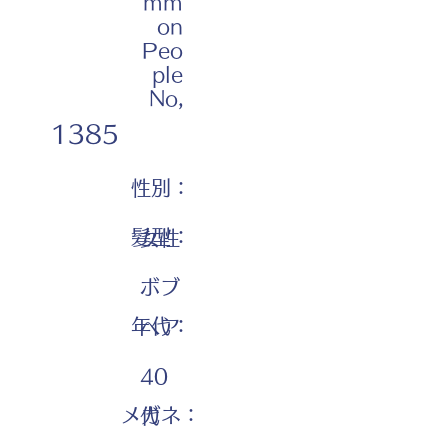
mm
on
Peo
ple
No,
1385
性別：
髪型：
女性
ボブ
年代：
ヘア
40
メガネ：
代