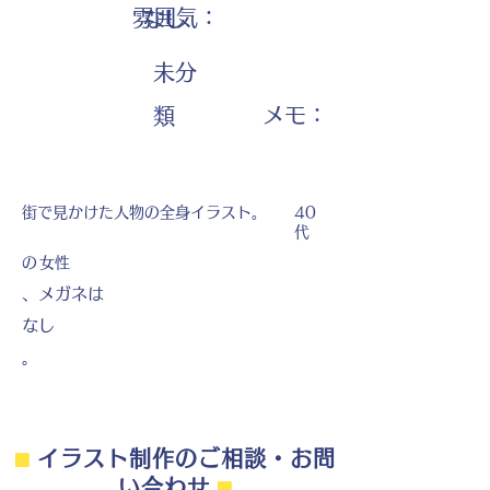
雰囲気：
なし
未分
​メモ：
類
街で見かけた人物の全身イラスト。
40
代
の
女性
、メガネは
なし
。
⬛︎
イラスト制作のご相談・お問
い合わせ
⬛︎