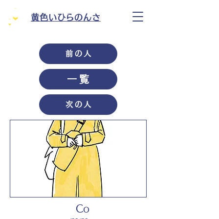
黄色いひらのんさ
前の人
一覧
次の人
Co