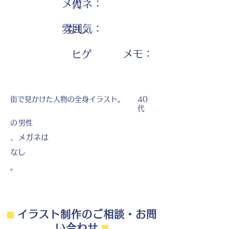
メガネ：
代
雰囲気：
なし
​メモ：
ヒゲ
街で見かけた人物の全身イラスト。
40
代
の
男性
、メガネは
なし
。
⬛︎
イラスト制作のご相談・お問
い合わせ
⬛︎