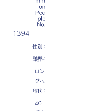
mm
on
Peo
ple
No,
1394
性別：
髪型：
男性
ロン
グヘ
年代：
ア
40