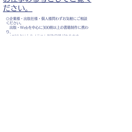
ださい。
◎企業様・出版社様・個人様問わずお気軽にご相談
ください。
出版・Webを中心に300冊以上の書籍制作に携わ
り、
1500点以上のイラスト制作実績があります。
・書籍 ・Web ・パンフレット ・広告 ・医
療 ・教育
などに、対応しています。
※インボイス制度（適格請求書発行事業者）に登録
しています。
お名前
*
メールアドレス
*
お問い合わせ内容
*