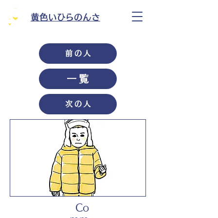
黄色いひらのんさ
前の人
一覧
次の人
Co