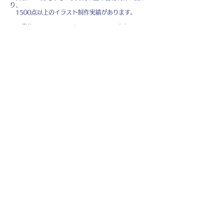
り、
1500点以上のイラスト制作実績があります。
・書籍 ・Web ・パンフレット ・広告 ・医
療 ・教育
などに、対応しています。
※インボイス制度（適格請求書発行事業者）に登録
しています。
お名前
*
メールアドレス
*
お問い合わせ内容
*