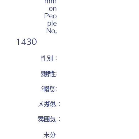
mm
on
Peo
ple
No,
1430
性別：
髪型：
男性
年代：
帽子
メガネ：
子供
雰囲気：
なし
未分