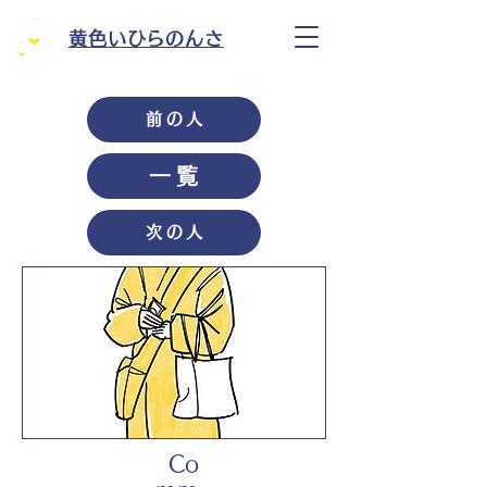
黄色いひらのんさ
前の人
一覧
次の人
Co