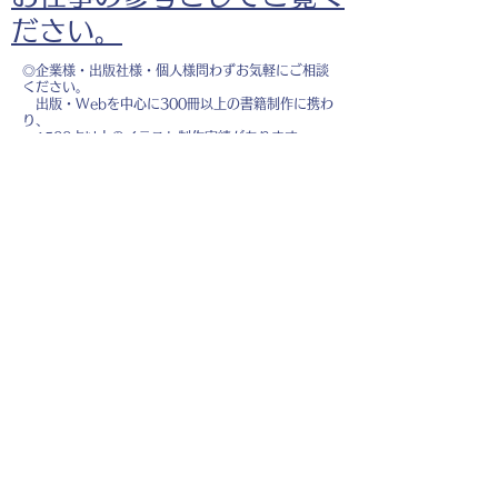
ださい。
◎企業様・出版社様・個人様問わずお気軽にご相談
ください。
出版・Webを中心に300冊以上の書籍制作に携わ
り、
1500点以上のイラスト制作実績があります。
・書籍 ・Web ・パンフレット ・広告 ・医
療 ・教育
などに、対応しています。
※インボイス制度（適格請求書発行事業者）に登録
しています。
お名前
*
メールアドレス
*
お問い合わせ内容
*