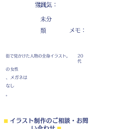
雰囲気：
なし
未分
​メモ：
類
街で見かけた人物の全身イラスト。
20
代
の
女性
、メガネは
なし
。
⬛︎
イラスト制作のご相談・お問
い合わせ
⬛︎