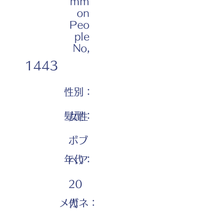
mm
on
Peo
ple
No,
1443
性別：
髪型：
女性
ボブ
年代：
ヘア
20
メガネ：
代