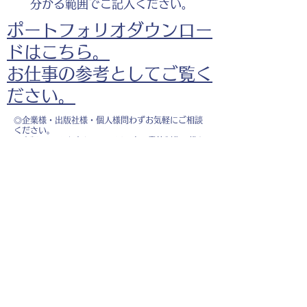
分かる範囲でご記入ください。
ポートフォリオダウンロー
ドはこちら。
お仕事の参考としてご覧く
ださい。
◎企業様・出版社様・個人様問わずお気軽にご相談
ください。
出版・Webを中心に300冊以上の書籍制作に携わ
り、
1500点以上のイラスト制作実績があります。
・書籍 ・Web ・パンフレット ・広告 ・医
療 ・教育
などに、対応しています。
※インボイス制度（適格請求書発行事業者）に登録
しています。
お名前
*