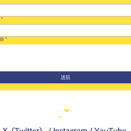
*
容
*
送信
X（Twitter）
/
Instagram
/
YouTube