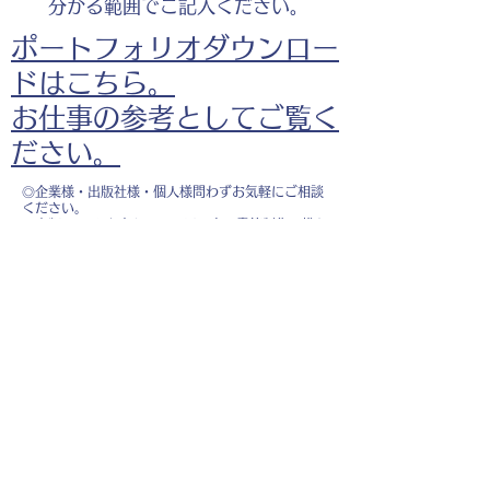
分かる範囲でご記入ください。
ポートフォリオダウンロー
ドはこちら。
お仕事の参考としてご覧く
ださい。
◎企業様・出版社様・個人様問わずお気軽にご相談
ください。
出版・Webを中心に300冊以上の書籍制作に携わ
り、
1500点以上のイラスト制作実績があります。
・書籍 ・Web ・パンフレット ・広告 ・医
療 ・教育
などに、対応しています。
※インボイス制度（適格請求書発行事業者）に登録
しています。
お名前
*