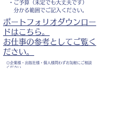
・ご予算（未定でも大丈夫です）
分かる範囲でご記入ください。
ポートフォリオダウンロー
ドはこちら。
お仕事の参考としてご覧く
ださい。
◎企業様・出版社様・個人様問わずお気軽にご相談
ください。
出版・Webを中心に300冊以上の書籍制作に携わ
り、
1500点以上のイラスト制作実績があります。
・書籍 ・Web ・パンフレット ・広告 ・医
療 ・教育
などに、対応しています。
※インボイス制度（適格請求書発行事業者）に登録
しています。
お名前
*