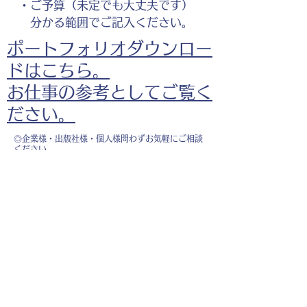
・ご予算（未定でも大丈夫です）
分かる範囲でご記入ください。
ポートフォリオダウンロー
ドはこちら。
お仕事の参考としてご覧く
ださい。
◎企業様・出版社様・個人様問わずお気軽にご相談
ください。
出版・Webを中心に300冊以上の書籍制作に携わ
り、
1500点以上のイラスト制作実績があります。
・書籍 ・Web ・パンフレット ・広告 ・医
療 ・教育
などに、対応しています。
※インボイス制度（適格請求書発行事業者）に登録
しています。
お名前
*