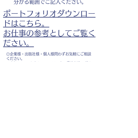
分かる範囲でご記入ください。
ポートフォリオダウンロー
ドはこちら。
お仕事の参考としてご覧く
ださい。
◎企業様・出版社様・個人様問わずお気軽にご相談
ください。
出版・Webを中心に300冊以上の書籍制作に携わ
り、
1500点以上のイラスト制作実績があります。
・書籍 ・Web ・パンフレット ・広告 ・医
療 ・教育
などに、対応しています。
※インボイス制度（適格請求書発行事業者）に登録
しています。
お名前
*