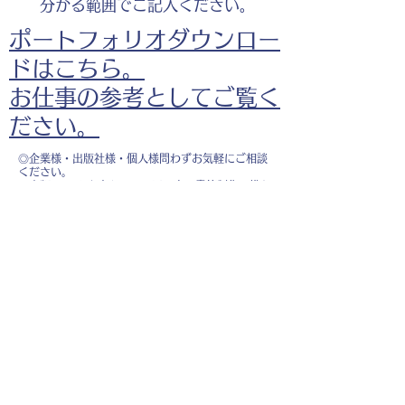
分かる範囲でご記入ください。
ポートフォリオダウンロー
ドはこちら。
お仕事の参考としてご覧く
ださい。
◎企業様・出版社様・個人様問わずお気軽にご相談
ください。
出版・Webを中心に300冊以上の書籍制作に携わ
り、
1500点以上のイラスト制作実績があります。
・書籍 ・Web ・パンフレット ・広告 ・医
療 ・教育
などに、対応しています。
※インボイス制度（適格請求書発行事業者）に登録
しています。
お名前
*