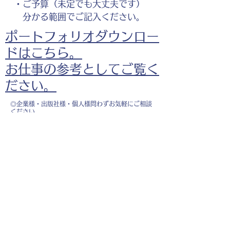
・ご予算（未定でも大丈夫です）
分かる範囲でご記入ください。
ポートフォリオダウンロー
ドはこちら。
お仕事の参考としてご覧く
ださい。
◎企業様・出版社様・個人様問わずお気軽にご相談
ください。
出版・Webを中心に300冊以上の書籍制作に携わ
り、
1500点以上のイラスト制作実績があります。
・書籍 ・Web ・パンフレット ・広告 ・医
療 ・教育
などに、対応しています。
※インボイス制度（適格請求書発行事業者）に登録
しています。
お名前
*