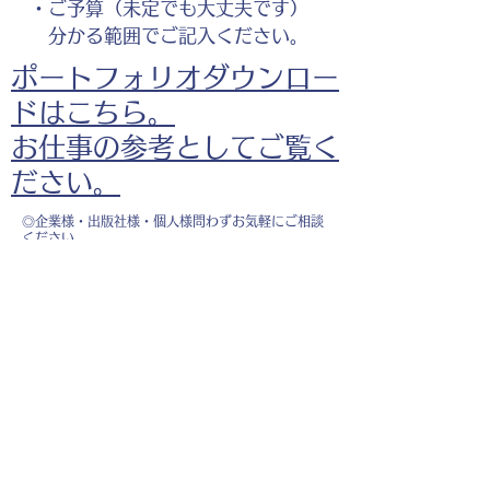
・ご予算（未定でも大丈夫です）
分かる範囲でご記入ください。
ポートフォリオダウンロー
ドはこちら。
お仕事の参考としてご覧く
ださい。
◎企業様・出版社様・個人様問わずお気軽にご相談
ください。
出版・Webを中心に300冊以上の書籍制作に携わ
り、
1500点以上のイラスト制作実績があります。
・書籍 ・Web ・パンフレット ・広告 ・医
療 ・教育
などに、対応しています。
※インボイス制度（適格請求書発行事業者）に登録
しています。
お名前
*