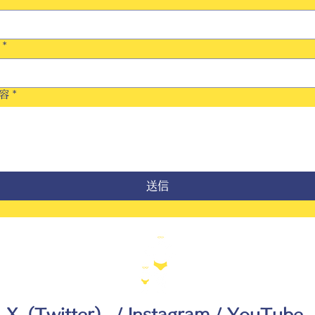
*
容
*
送信
X（Twitter）
/
Instagram
/
YouTube