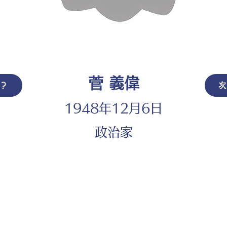
菅 義偉
は？
次
1948年12月6日
政治家