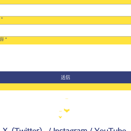
*
容
*
送信
X（Twitter）
/
Instagram
/
YouTube