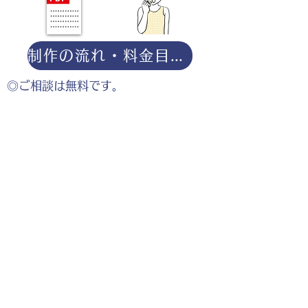
制作の流れ・料金目安・よくある質問はこちら
◎ご相談は無料です。
・用途（書籍、Web、パンフレット
等）
・点数（未定でも大丈夫です）
・ご希望納期
・ご予算（未定でも大丈夫です）
分かる範囲でご記入ください。
ポートフォリオダウンロー
ドはこちら。
お仕事の参考としてご覧く
ださい。
◎企業様・出版社様・個人様問わずお気軽にご相談