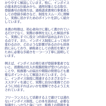
かりやすく解説しています。特に、インボイス
の基本的な仕組みから、適用対象となる取引、
登録番号の取得方法、適格請求書発行事業者と
しての登録手続きなど、制度をスムーズに理解
し、実務に活かすためのポイントを詳しく紹介
しています。
本書の特徴は、初心者向けに優しく書かれてい
るだけでなく、実際の事例を元にした解説が多
く、実務にすぐに役立つ内容が詰め込まれてい
る点です。また、インボイス制度によって何が
変わるのか、どのような影響があるのかも具体
的に示しており、納税者としての責任を果たす
ために必要な手続きを一つ一つ丁寧に説明して
います。
例えば、インボイスの発行者が登録事業者でな
いと、消費税の仕入れ税額控除が受けられない
ことや、税務署への届出や期限の管理なども重
要なポイントとして解説されています。さら
に、インボイス制度に関連するさまざまなケー
ススタディを通じて、実際に自分の業務でどの
ように対応すればよいかを理解できるよう工夫
されています。
フリーランスとして活動する上で避けては通れ
ないインボイス制度。この本を読めば、必要な
知識をしっかりと身につけ、税務上の問題を未