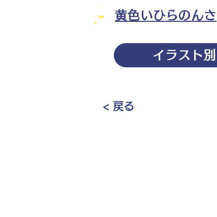
黄色いひらのんさ
イラスト別
< 戻る