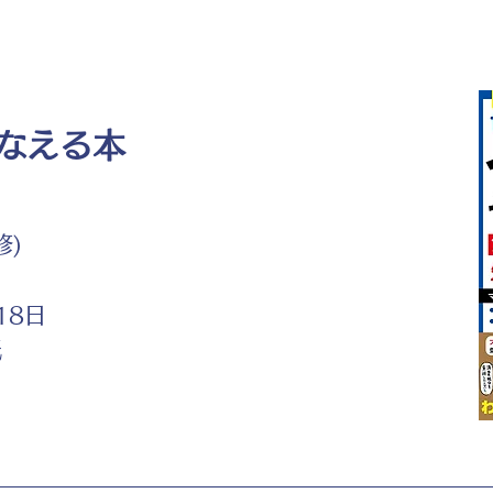
なえる本
修)
18日
紙