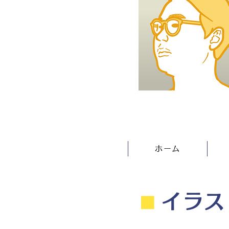
ホーム
⬛︎
イラス