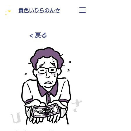
黄色いひらのんさ
< 戻る