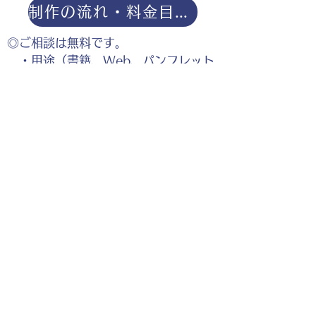
制作の流れ・料金目安・よくある質問はこちら
◎ご相談は無料です。
・用途（書籍、Web、パンフレット
等）
・点数（未定でも大丈夫です）
・ご希望納期
・ご予算（未定でも大丈夫です）
分かる範囲でご記入ください。
ポートフォリオダウンロー
ドはこちら。
お仕事の参考としてご覧く
ださい。
◎企業様・出版社様・個人様問わずお気軽にご相談
ください。
出版・Webを中心に300冊以上の書籍制作に携わ
り、
1500点以上のイラスト制作実績があります。