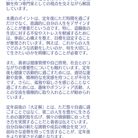
験を持つ専門家としての視点を交えながら解説
しています。
本書のポイントは、定年後にただ時間を過ごす
だけでなく、意識的に自分の人生をデザインす
ることが重要だという点です。特に、退職後の
生活に対する不安やストレスを軽減するために
は、事前に心構えを整え、目標を設定すること
が推奨されています。例えば、これからの人生
でどのような活動をしたいのか、何を大切にし
て生きたいのかを明確にすることが必要です。
また、著者は健康管理や自己啓発、社会とのつ
ながりの重要性についても触れています。定年
後も健康で活動的に過ごすためには、適切な運
動や食事、精神的な充実感を持つことが不可欠
です。さらに、孤独や寂しさを感じることなく
過ごすためには、趣味やボランティア活動、人
との交流を積極的に取り入れることが勧められ
ています。
定年前後の「大正解」とは、ただ悠々自適に過
ごすことではなく、第二の人生を豊かに生きる
ための選択肢を広げ、個々の価値観に沿った生
き方を実現することだと著者は伝えています。
自分自身の新たな挑戦や成長の機会を見つけ、
前向きな姿勢を持って生活することが、定年後
をより充実させる鍵となります。