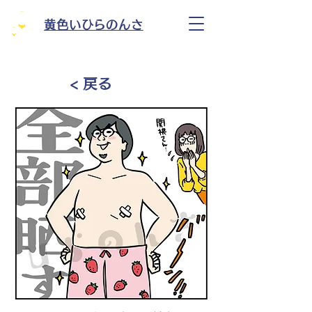
黄色いひらのんさ
< 戻る