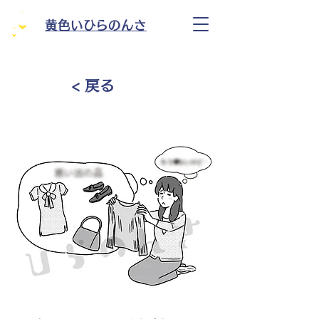
黄色いひらのんさ
< 戻る