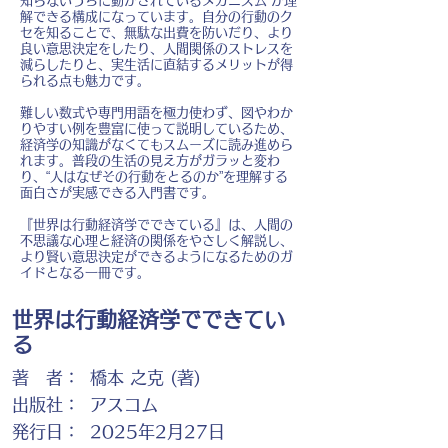
知らないうちに動かされているメカニズム”が理
解できる構成になっています。自分の行動のク
セを知ることで、無駄な出費を防いだり、より
良い意思決定をしたり、人間関係のストレスを
減らしたりと、実生活に直結するメリットが得
られる点も魅力です。
難しい数式や専門用語を極力使わず、図やわか
りやすい例を豊富に使って説明しているため、
経済学の知識がなくてもスムーズに読み進めら
れます。普段の生活の見え方がガラッと変わ
り、“人はなぜその行動をとるのか”を理解する
面白さが実感できる入門書です。
『世界は行動経済学でできている』は、人間の
不思議な心理と経済の関係をやさしく解説し、
より賢い意思決定ができるようになるためのガ
イドとなる一冊です。
世界は行動経済学でできてい
る
著 者：
橋本 之克 (著)
出版社：
アスコム
発行日：
2025年2月27日