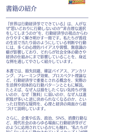
書籍の紹介
『世界は行動経済学でできている』は、人がな
ぜ“思いどおりに行動しないのか”“非合理な選択
をしてしまうのか”を、行動経済学の視点からわ
かりやすく解き明かす一冊です。私たちが普段
の生活で当たり前のようにしている判断や行動
には、多くの心理的バイアスや習慣、無意識の
癖が影響しており、それらが社会全体の動きや
経済の仕組みにまで影響していることを、身近
な例を通してやさしく紹介しています。
本書では、損失回避、確証バイアス、アンカリ
ング、フレーミング効果、プロスペクト理論な
ど、行動経済学で重要とされる概念を、実際の
生活例や具体的な行動パターンとともに解説。
たとえば、なぜ人は損をしたくない気持ちが強
いのか、なぜ「無料」に弱いのか、なぜ人は選
択肢が多いと逆に決められなくなるのか、とい
った日常的な疑問を、心理と経済の両面から紐
づけて説明しています。
さらに、企業や広告、政治、SNS、消費行動な
ど、現代社会のあらゆる場面に行動経済学がど
のように応用されているかにも触れ、“私たちが