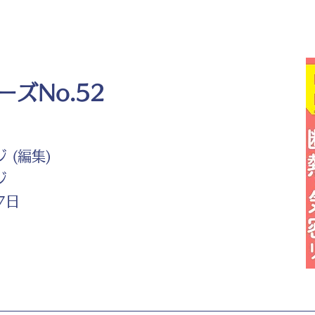
ズNo.52
 (編集)
ジ
7日