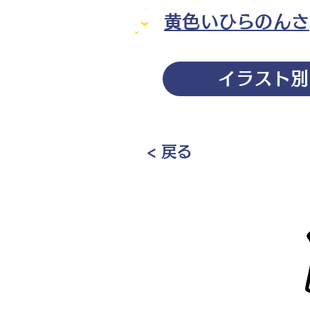
黄色いひらのんさ
イラスト別
< 戻る