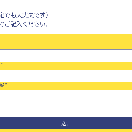
定でも大丈夫です）
ご記入ください。
*
容
*
送信