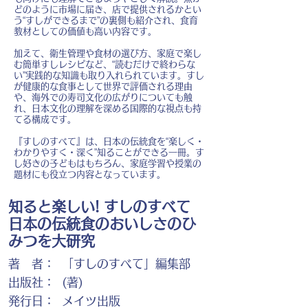
どのように市場に届き、店で提供されるかとい
う“すしができるまで”の裏側も紹介され、食育
教材としての価値も高い内容です。
加えて、衛生管理や食材の選び方、家庭で楽し
む簡単すしレシピなど、“読むだけで終わらな
い”実践的な知識も取り入れられています。すし
が健康的な食事として世界で評価される理由
や、海外での寿司文化の広がりについても触
れ、日本文化の理解を深める国際的な視点も持
てる構成です。
『すしのすべて』は、日本の伝統食を“楽しく・
わかりやすく・深く”知ることができる一冊。す
し好きの子どもはもちろん、家庭学習や授業の
題材にも役立つ内容となっています。
知ると楽しい! すしのすべて
日本の伝統食のおいしさのひ
みつを大研究
著 者：
「すしのすべて」編集部
出版社：
(著)
発行日：
メイツ出版