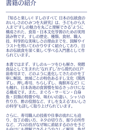
書籍の紹介
『知ると楽しい! すしのすべて 日本の伝統食の
おいしさのひみつを大研究』は、子どもから大
人まで“すしの魅力を丸ごと理解できる”ように
構成された、食育・日本文化学習のための実用
読み物です。すしの歴史、種類、食材、職人
技、科学的な美味しさの理由までを、図解やイ
ラストを用いてわかりやすく紹介しており、日
本の伝統食を深く楽しく学べる入門書として作
られています。
本書ではまず、すしのルーツをひも解き、発酵
食品として生まれた“なれずし”から現代の江戸
前寿司まで、どのように進化してきたのかを丁
寧に解説。地域ごとの特色あるすし文化（関西
ずし、押し寿司、ちらしずし、海鮮丼など）に
も触れ、日本各地の食習慣を知るきっかけにな
る構成です。また、まぐろ・サーモン・白身
魚・貝類の特徴や旬、味わいの違い、シャリの
作り方、酢の役割など、すしを支える“おいしさ
の科学”も詳しく取り上げられています。
さらに、寿司職人の技術や仕事の流れにも迫
り、包丁の扱い方、ネタの切り方、握りの所作
など、プロの技がなぜ味に直結するのかを子ど
も向けにも理解できるようやさしく解説。魚が