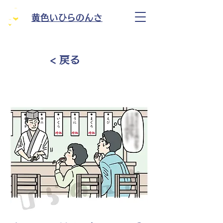
黄色いひらのんさ
< 戻る