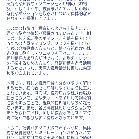
実践的な知識やテクニックを239個の「お得
技」としてまとめ、投資家がどのように市場で
有利なポジションを取るかについて具体的なア
ドバイスを提供しています。
この本の特徴は、投資初心者から上級者まで、
誰でも役立つ情報が網羅されている点です。例
えば、株を選ぶ際のポイント、利益を最大化す
るための売買タイミング、リスクを最小化する
ための分散投資の方法など、様々な視点から株
式投資に役立つテクニックを学べます。また、
個別銘柄の選び方だけでなく、市場のトレンド
を把握するための方法や、経済指標をどう活用
するかといった、実際の投資活動に即した内容
も多く含まれています。
本書では、難しい投資理論を分かりやすく解説
するため、初心者でも理解しやすいように工夫
されています。例えば、投資用語や株式市場の
動きについて、図やチャートを多用して視覚的
に説明することで、視覚的に理解しやすくなっ
ています。また、各お得技は短いセクションで
まとめられており、忙しい投資家でもスキマ時
間に読んで学びやすい構成となっています。
さらに、読者がすぐに実践できるように、具体
的な投資戦略やシミュレーションが紹介されて
おり、理論だけでなく実際の運用に役立つ情報