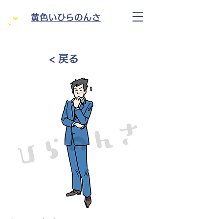
黄色いひらのんさ
< 戻る