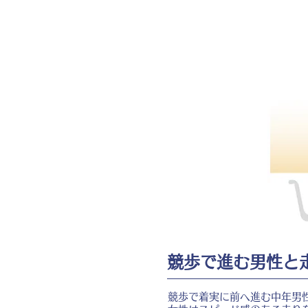
競歩で進む男性と
競歩で着実に前へ進む中年男