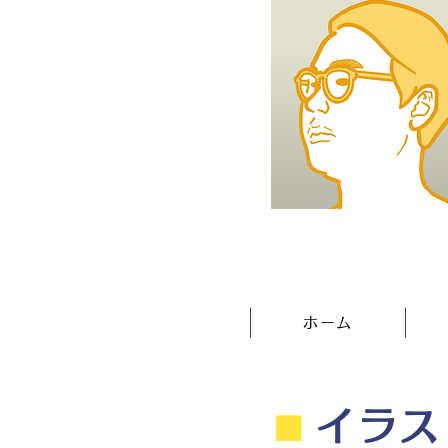
ホーム
⬛︎
イラス