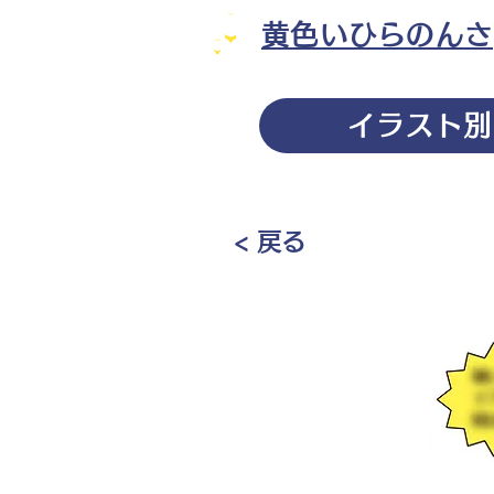
黄色いひらのんさ
イラスト別
< 戻る