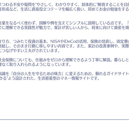
まつわる不安や疑問を“やさしく、わかりやすく、具体的に”解消することを目
産形成など、生活に直接役立つテーマを幅広く扱い、初めてお金の勉強をする
言葉をなるべく使わず、図解や例を交えてシンプルに説明している点です。「
ぐに理解できる実践性が魅力で、家計が苦しい人から、将来に向けて資産を増
り方、つみたて投資の基本、NISAやiDeCoの活用、保険の見直し、固定
直結し、そのまま行動に移しやすい内容です。また、家計の改善事例や、実際
につなげやすい工夫がされています。
社会保険についても、仕組みをゼロから理解できるよう丁寧に解説。暮らしと
理なく取り入れられるようになっています。
知識を「自分の人生を守るための味方」に変えるための、頼れるガイドサイト
きる”よう設計された、生活密着型のマネー情報サイトです。