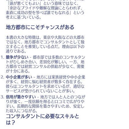
「頭が悪くてもよい」という意味ではなく、
「余計なプライドや難解な理論にとらわれず、
素直に成功の型を学べば誰でもなれる」という
考えに基づいている。
地方都市にこそチャンスがある
本書の大きな特徴は、東京や大阪などの大都市
ではなく、地方都市でコンサルタントとして独
立することを推奨している点だ。理由は以下の
通りである。
競争が少ない
- 都市部では多数のコンサルタン
トがひしめき合い、差別化が難しい。一方、地
方都市では経営コンサルの供給が少なく、需要
が十分にある。
中小企業が多い
- 地方には家族経営や中小企業
が多く、経営に悩む経営者が数多く存在する。
彼らはコンサルタントを求めているが、適切な
サービスが受けられていないことが多い。
信用が築きやすい
- 地方では人と人とのつなが
りが強く、一度信頼を得ると口コミで広がりや
すい。長期的な関係を築きやすいため、安定し
た収入につながる。
コンサルタントに必要なスキルと
は？