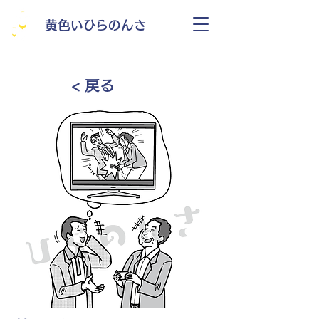
黄色いひらのんさ
< 戻る