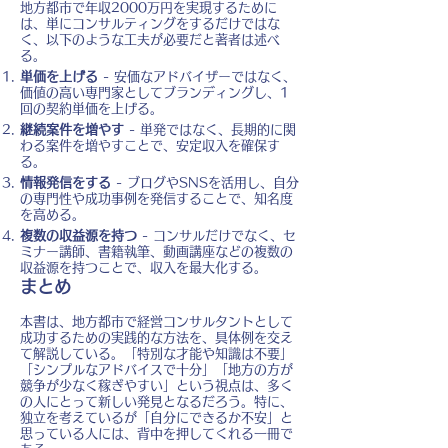
地方都市で年収2000万円を実現するために
は、単にコンサルティングをするだけではな
く、以下のような工夫が必要だと著者は述べ
る。
単価を上げる
- 安価なアドバイザーではなく、
価値の高い専門家としてブランディングし、1
回の契約単価を上げる。
継続案件を増やす
- 単発ではなく、長期的に関
わる案件を増やすことで、安定収入を確保す
る。
情報発信をする
- ブログやSNSを活用し、自分
の専門性や成功事例を発信することで、知名度
を高める。
複数の収益源を持つ
- コンサルだけでなく、セ
ミナー講師、書籍執筆、動画講座などの複数の
収益源を持つことで、収入を最大化する。
まとめ
本書は、地方都市で経営コンサルタントとして
成功するための実践的な方法を、具体例を交え
て解説している。「特別な才能や知識は不要」
「シンプルなアドバイスで十分」「地方の方が
競争が少なく稼ぎやすい」という視点は、多く
の人にとって新しい発見となるだろう。特に、
独立を考えているが「自分にできるか不安」と
思っている人には、背中を押してくれる一冊で