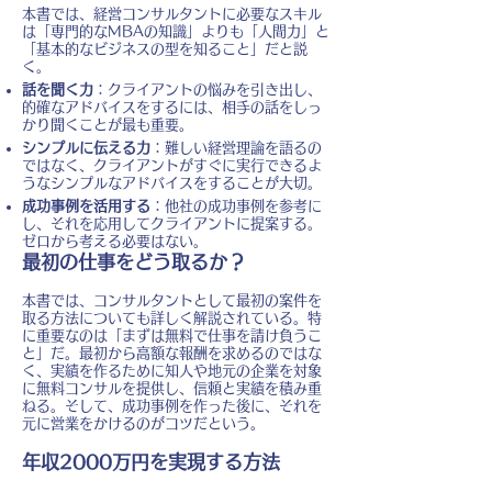
本書では、経営コンサルタントに必要なスキル
は「専門的なMBAの知識」よりも「人間力」と
「基本的なビジネスの型を知ること」だと説
く。
話を聞く力
：クライアントの悩みを引き出し、
的確なアドバイスをするには、相手の話をしっ
かり聞くことが最も重要。
シンプルに伝える力
：難しい経営理論を語るの
ではなく、クライアントがすぐに実行できるよ
うなシンプルなアドバイスをすることが大切。
成功事例を活用する
：他社の成功事例を参考に
し、それを応用してクライアントに提案する。
ゼロから考える必要はない。
最初の仕事をどう取るか？
本書では、コンサルタントとして最初の案件を
取る方法についても詳しく解説されている。特
に重要なのは「まずは無料で仕事を請け負うこ
と」だ。最初から高額な報酬を求めるのではな
く、実績を作るために知人や地元の企業を対象
に無料コンサルを提供し、信頼と実績を積み重
ねる。そして、成功事例を作った後に、それを
元に営業をかけるのがコツだという。
年収2000万円を実現する方法