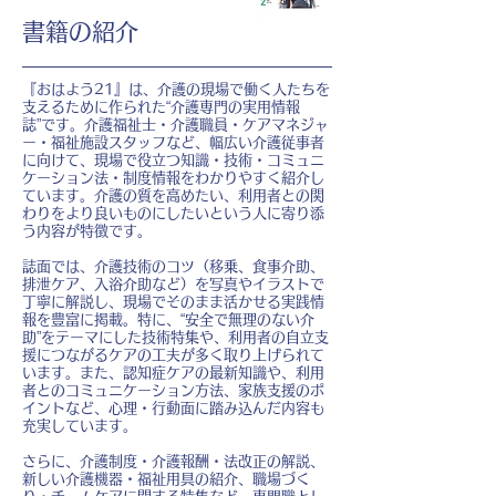
書籍の紹介
『おはよう21』は、介護の現場で働く人たちを
支えるために作られた“介護専門の実用情報
誌”です。介護福祉士・介護職員・ケアマネジャ
ー・福祉施設スタッフなど、幅広い介護従事者
に向けて、現場で役立つ知識・技術・コミュニ
ケーション法・制度情報をわかりやすく紹介し
ています。介護の質を高めたい、利用者との関
わりをより良いものにしたいという人に寄り添
う内容が特徴です。
誌面では、介護技術のコツ（移乗、食事介助、
排泄ケア、入浴介助など）を写真やイラストで
丁寧に解説し、現場でそのまま活かせる実践情
報を豊富に掲載。特に、“安全で無理のない介
助”をテーマにした技術特集や、利用者の自立支
援につながるケアの工夫が多く取り上げられて
います。また、認知症ケアの最新知識や、利用
者とのコミュニケーション方法、家族支援のポ
イントなど、心理・行動面に踏み込んだ内容も
充実しています。
さらに、介護制度・介護報酬・法改正の解説、
新しい介護機器・福祉用具の紹介、職場づく