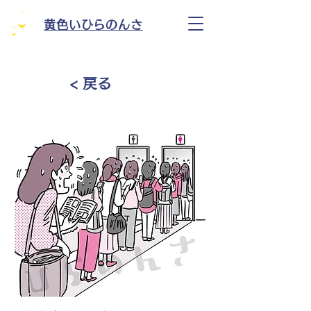
黄色いひらのんさ
< 戻る