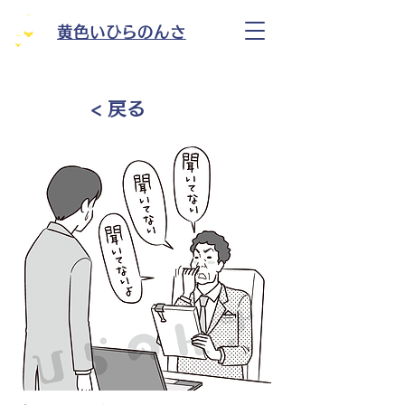
黄色いひらのんさ
< 戻る