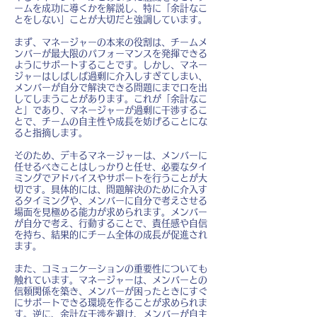
ームを成功に導くかを解説し、特に「余計なこ
とをしない」ことが大切だと強調しています。
まず、マネージャーの本来の役割は、チームメ
ンバーが最大限のパフォーマンスを発揮できる
ようにサポートすることです。しかし、マネー
ジャーはしばしば過剰に介入しすぎてしまい、
メンバーが自分で解決できる問題にまで口を出
してしまうことがあります。これが「余計なこ
と」であり、マネージャーが過剰に干渉するこ
とで、チームの自主性や成長を妨げることにな
ると指摘します。
そのため、デキるマネージャーは、メンバーに
任せるべきことはしっかりと任せ、必要なタイ
ミングでアドバイスやサポートを行うことが大
切です。具体的には、問題解決のために介入す
るタイミングや、メンバーに自分で考えさせる
場面を見極める能力が求められます。メンバー
が自分で考え、行動することで、責任感や自信
を持ち、結果的にチーム全体の成長が促進され
ます。
また、コミュニケーションの重要性についても
触れています。マネージャーは、メンバーとの
信頼関係を築き、メンバーが困ったときにすぐ
にサポートできる環境を作ることが求められま
す。逆に、余計な干渉を避け、メンバーが自主