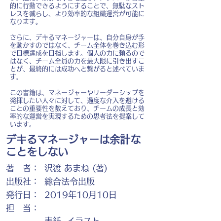
的に行動できるようにすることで、無駄なスト
レスを減らし、より効率的な組織運営が可能に
なります。
さらに、デキるマネージャーは、自分自身が手
を動かすのではなく、チーム全体を巻き込む形
で目標達成を目指します。個人の力に頼るので
はなく、チーム全員の力を最大限に引き出すこ
とが、最終的には成功へと繋がると述べていま
す。
この書籍は、マネージャーやリーダーシップを
発揮したい人々に対して、過度な介入を避ける
ことの重要性を教えており、チームの成長と効
率的な運営を実現するための思考法を提案して
います。
デキるマネージャーは余計な
ことをしない
著 者：
沢渡 あまね (著)
出版社：
総合法令出版
発行日：
2019年10月10日
担 当：
表紙, イラスト