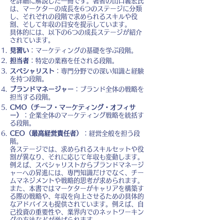
を詳細に解説した一冊です。著者の山口義宏氏
は、マーケターの成長を6つのステージに分類
し、それぞれの段階で求められるスキルや役
割、そして年収の目安を提示しています。
具体的には、以下の6つの成長ステージが紹介
されています。
見習い
：マーケティングの基礎を学ぶ段階。
担当者
：特定の業務を任される段階。
スペシャリスト
：専門分野での深い知識と経験
を持つ段階。
ブランドマネージャー
：ブランド全体の戦略を
担当する段階。
CMO（チーフ・マーケティング・オフィサ
ー）
：企業全体のマーケティング戦略を統括す
る段階。
CEO（最高経営責任者）
：経営全般を担う段
階。
各ステージでは、求められるスキルセットや役
割が異なり、それに応じて年収も変動します。
例えば、スペシャリストからブランドマネージ
ャーへの昇進には、専門知識だけでなく、チー
ムマネジメントや戦略的思考が求められます。
また、本書ではマーケターがキャリアを構築す
る際の戦略や、年収を向上させるための具体的
なアドバイスも提供されています。例えば、自
己投資の重要性や、業界内でのネットワーキン
グの方法などが挙げられます。