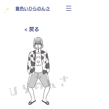
黄色いひらのんさ
< 戻る