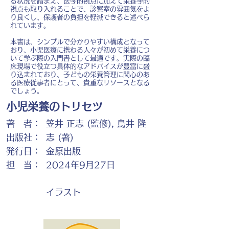
る状況を踏まえ、医学的視点に加えて栄養学的
視点も取り入れることで、診察室の雰囲気をよ
り良くし、保護者の負担を軽減できると述べら
れています。
本書は、シンプルで分かりやすい構成となって
おり、小児医療に携わる人々が初めて栄養につ
いて学ぶ際の入門書として最適です。実際の臨
床現場で役立つ具体的なアドバイスが豊富に盛
り込まれており、子どもの栄養管理に関心のあ
る医療従事者にとって、貴重なリソースとなる
でしょう。
小児栄養のトリセツ
著 者：
笠井 正志 (監修), 鳥井 隆
出版社：
志 (著)
発行日：
金原出版
担 当：
2024年9月27日
イラスト