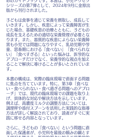
めのガイドブックです。本書は、小児トリセツ
シリーズの第7弾として、2024年9月に金原出
版から刊行されました。
子どもは食事を通じて栄養を摂取し、成長して
いきます。しかし、疾患によって栄養障害が生
じた場合、基礎疾患の治療とともに、子どもの
成長を支えるための適切な栄養管理が必要とな
ります。また、器質的な疾患によらない栄養障
害も小児では問題になりやすく、乳幼児期や学
童、思春期における「食べない」「食べられな
い」「食べすぎる」といった悩みは、医学的な
アプローチだけでなく、栄養学的な視点を加え
ることで解決に導けることが多いとされていま
す。
本書の構成は、実際の臨床現場で直面する問題
に焦点を当てています。特に、第3章「食べな
い・食べられない・食べ過ぎる問題へのアプロ
ーチ」では、現代の臨床現場での課題を取り上
げ、具体的な対応や解決方法を示しています。
例えば、高濃度ミルクの調整方法については、
調理秤や添付スプーンを活用した実践的な指導
方法が詳しく解説されており、読者がすぐに実
践に移せる内容となっています。
さらに、子どもの「食べない」という問題に直
面した保護者が、小児科を最後の頼みの綱とす