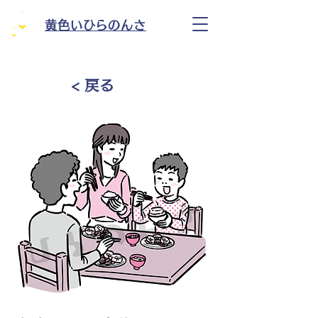
黄色いひらのんさ
< 戻る