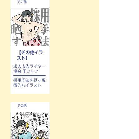
その他
【その他イラ
スト】
求人広告ライター
協会 Tシャツ
採用手法を晒す象
徴的なイラスト
その他