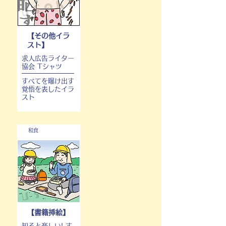
【その他イラ
スト】
求人広告ライター
協会 Tシャツ
すべてを曝け出す
覚悟を表したイラ
スト
和食
【書籍挿絵】
知ると楽しい! す