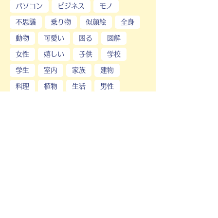
パソコン
ビジネス
モノ
不思議
乗り物
似顔絵
全身
動物
可愛い
困る
図解
女性
嬉しい
子供
学校
学生
室内
家族
建物
料理
植物
生活
男性
職業
行事
運動
面白
高齢者
黄色い
１色