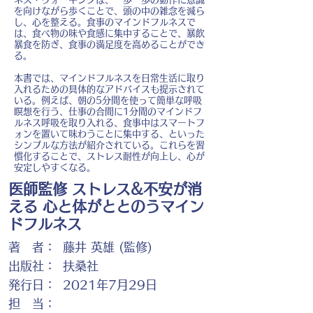
を向けながら歩くことで、頭の中の雑念を減ら
し、心を整える。食事のマインドフルネスで
は、食べ物の味や食感に集中することで、暴飲
暴食を防ぎ、食事の満足度を高めることができ
る。
本書では、マインドフルネスを日常生活に取り
入れるための具体的なアドバイスも提示されて
いる。例えば、朝の5分間を使って簡単な呼吸
瞑想を行う、仕事の合間に1分間のマインドフ
ルネス呼吸を取り入れる、食事中はスマートフ
ォンを置いて味わうことに集中する、といった
シンプルな方法が紹介されている。これらを習
慣化することで、ストレス耐性が向上し、心が
安定しやすくなる。
医師監修 ストレス&不安が消
える 心と体がととのうマイン
ドフルネス
著 者：
藤井 英雄 (監修)
出版社：
扶桑社
発行日：
2021年7月29日
担 当：