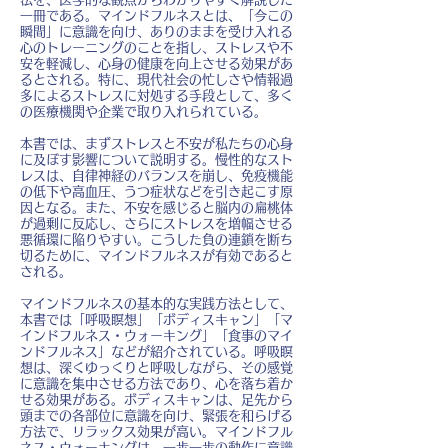
一冊である。マインドフルネスとは、「今この
瞬間」に意識を向け、ありのままを受け入れる
心のトレーニングのことを指し、ストレスや不
安を軽減し、心身の健康を向上させる効果があ
るとされる。特に、現代社会の忙しさや情報過
多によるストレスに対処する手段として、多く
の医療機関や企業で取り入れられている。
本書では、まずストレスと不安が私たちの心身
に及ぼす影響について説明する。慢性的なスト
レスは、自律神経のバランスを崩し、免疫機能
の低下や高血圧、うつ症状などを引き起こす原
因となる。また、不安を感じると脳内の扁桃体
が過剰に反応し、さらにストレスを増幅させる
悪循環に陥りやすい。こうした負の連鎖を断ち
切るために、マインドフルネスが有効であると
される。
マインドフルネスの基本的な実践方法として、
本書では「呼吸瞑想」「ボディスキャン」「マ
インドフルネス・ウォーキング」「食事のマイ
ンドフルネス」などが紹介されている。呼吸瞑
想は、深くゆっくりと呼吸しながら、その感覚
に意識を集中させる方法であり、心を落ち着か
せる効果がある。ボディスキャンは、足先から
頭までの各部位に意識を向け、緊張を和らげる
方法で、リラックス効果が高い。マインドフル
ネス・ウォーキングは、一歩一歩の動作に意識