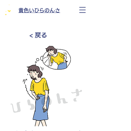
黄色いひらのんさ
< 戻る