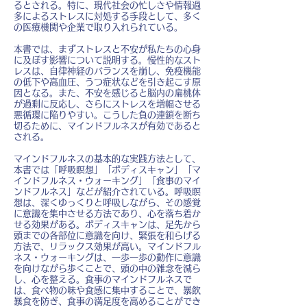
るとされる。特に、現代社会の忙しさや情報過
多によるストレスに対処する手段として、多く
の医療機関や企業で取り入れられている。
本書では、まずストレスと不安が私たちの心身
に及ぼす影響について説明する。慢性的なスト
レスは、自律神経のバランスを崩し、免疫機能
の低下や高血圧、うつ症状などを引き起こす原
因となる。また、不安を感じると脳内の扁桃体
が過剰に反応し、さらにストレスを増幅させる
悪循環に陥りやすい。こうした負の連鎖を断ち
切るために、マインドフルネスが有効であると
される。
マインドフルネスの基本的な実践方法として、
本書では「呼吸瞑想」「ボディスキャン」「マ
インドフルネス・ウォーキング」「食事のマイ
ンドフルネス」などが紹介されている。呼吸瞑
想は、深くゆっくりと呼吸しながら、その感覚
に意識を集中させる方法であり、心を落ち着か
せる効果がある。ボディスキャンは、足先から
頭までの各部位に意識を向け、緊張を和らげる
方法で、リラックス効果が高い。マインドフル
ネス・ウォーキングは、一歩一歩の動作に意識
を向けながら歩くことで、頭の中の雑念を減ら
し、心を整える。食事のマインドフルネスで
は、食べ物の味や食感に集中することで、暴飲
暴食を防ぎ、食事の満足度を高めることができ