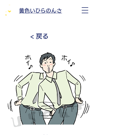
黄色いひらのんさ
< 戻る