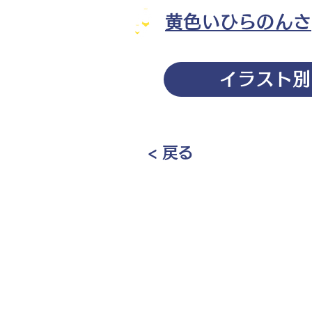
黄色いひらのんさ
イラスト別
< 戻る