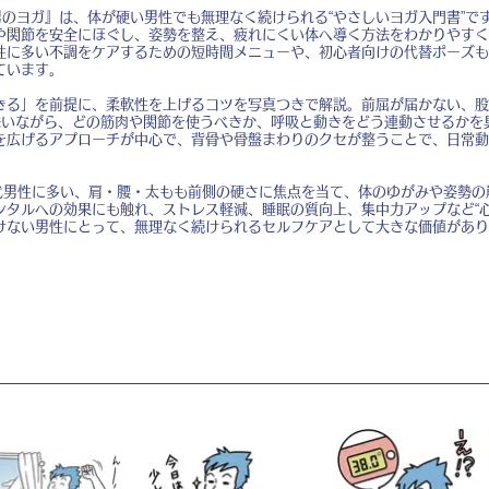
男のヨガ』は、体が硬い男性でも無理なく続けられる“やさしいヨガ入門書”で
や関節を安全にほぐし、姿勢を整え、疲れにくい体へ導く方法をわかりやすく
性に多い不調をケアするための短時間メニューや、初心者向けの代替ポーズも
ています。
きる」を前提に、柔軟性を上げるコツを写真つきで解説。前屈が届かない、股
り添いながら、どの筋肉や関節を使うべきか、呼吸と動きをどう連動させるかを
を広げるアプローチが中心で、背骨や骨盤まわりのクセが整うことで、日常動
0代男性に多い、肩・腰・太もも前側の硬さに焦点を当て、体のゆがみや姿勢
ンタルへの効果にも触れ、ストレス軽減、睡眠の質向上、集中力アップなど“心
けない男性にとって、無理なく続けられるセルフケアとして大きな価値があり