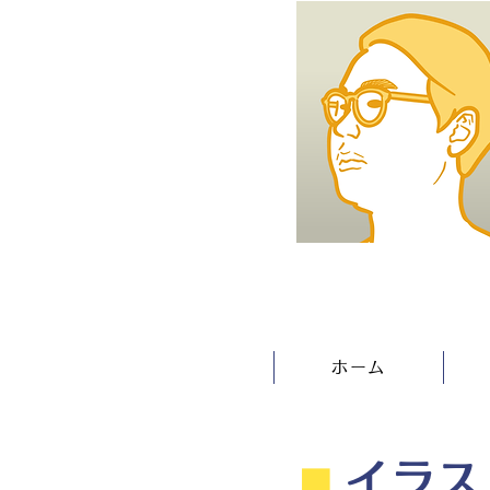
ホーム
⬛︎
イラス