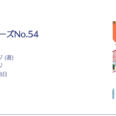
ズNo.54
 (著)
ジ
8日