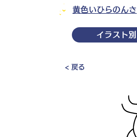
黄色いひらのんさ
イラスト別
< 戻る