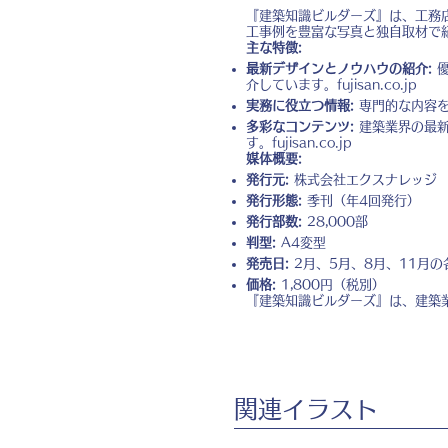
『建築知識ビルダーズ』は、工務
工事例を豊富な写真と独自取材で
主な特徴:
最新デザインとノウハウの紹介:
優
介しています。
fujisan.co.jp
実務に役立つ情報:
専門的な内容を
多彩なコンテンツ:
建築業界の最新
す。
fujisan.co.jp
媒体概要:
発行元:
株式会社エクスナレッジ
発行形態:
季刊（年4回発行）
発行部数:
28,000部
判型:
A4変型
発売日:
2月、5月、8月、11月の
価格:
1,800円（税別）
『建築知識ビルダーズ』は、建築
​関連イラスト