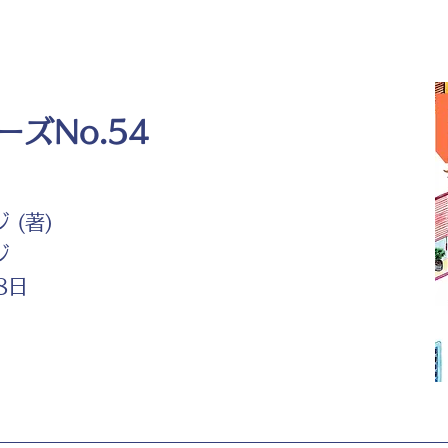
ズNo.54
 (著)
ジ
8日