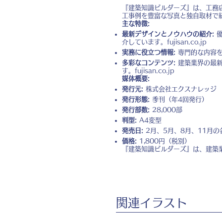
『建築知識ビルダーズ』は、工務
工事例を豊富な写真と独自取材で
主な特徴:
最新デザインとノウハウの紹介:
優
介しています。
fujisan.co.jp
実務に役立つ情報:
専門的な内容を
多彩なコンテンツ:
建築業界の最新
す。
fujisan.co.jp
媒体概要:
発行元:
株式会社エクスナレッジ
発行形態:
季刊（年4回発行）
発行部数:
28,000部
判型:
A4変型
発売日:
2月、5月、8月、11月の
価格:
1,800円（税別）
『建築知識ビルダーズ』は、建築
​関連イラスト