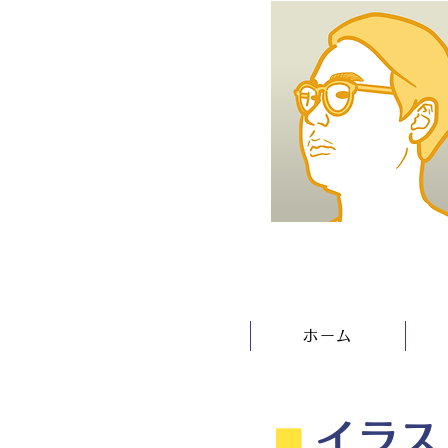
ホーム
⬛︎
イラス