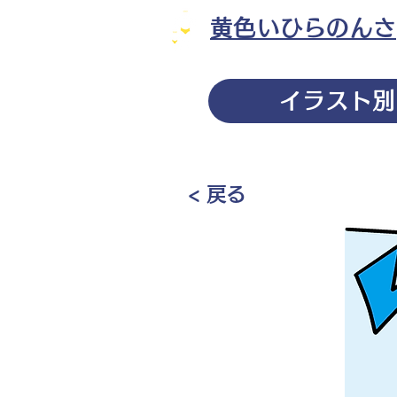
黄色いひらのんさ
イラスト別
< 戻る