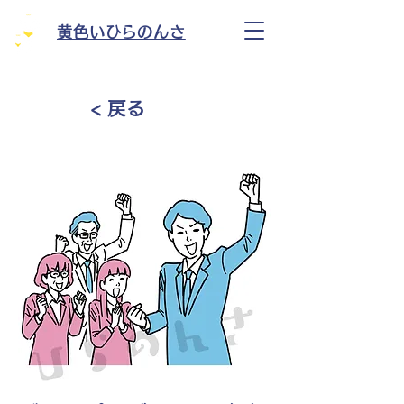
黄色いひらのんさ
< 戻る