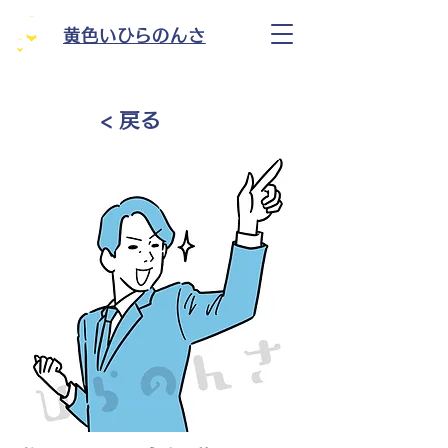
黄色いひらのんさ
< 戻る